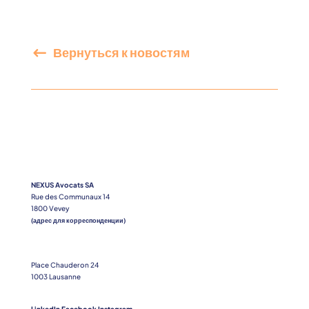
Вернуться к новостям
NEXUS Avocats SA
Rue des Communaux 14
1800 Vevey
(адрес для корреспонденции)
Place Chauderon 24
1003 Lausanne
LinkedIn
Facebook
Instagram