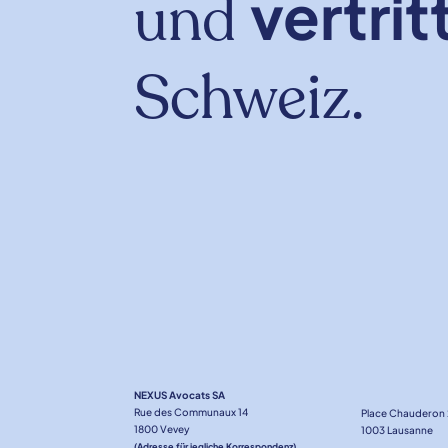
vertrit
und
Schweiz.
NEXUS Avocats SA
Rue des Communaux 14
Place Chauderon
1800 Vevey
1003 Lausanne
(Adresse für jegliche Korrespondenz)