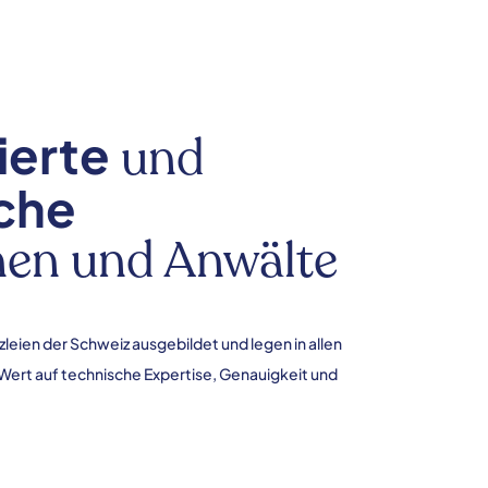
ierte
und
che
nen und Anwälte
leien der Schweiz ausgebildet und legen in allen
Wert auf technische Expertise, Genauigkeit und