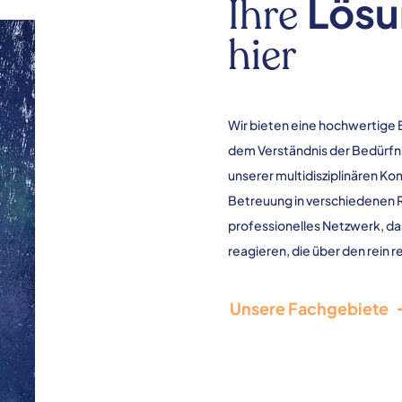
Lös
Ihre
hier
Wir bieten eine hochwertige B
dem Verständnis der Bedürfn
unserer multidisziplinären K
Betreuung in verschiedenen 
professionelles Netzwerk, das
reagieren, die über den rein 
Unsere Fachgebiete