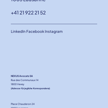
+41 21 922 21 52
LinkedIn
Facebook
Instagram
NEXUS Avocats SA
Rue des Communaux 14
1800 Vevey
(Adresse für jegliche Korrespondenz)
Place Chauderon 24
1003 Lausanne