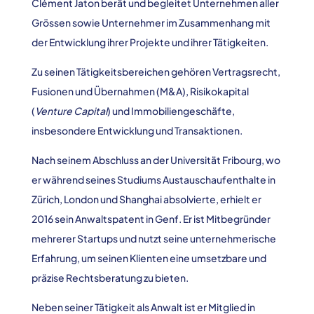
Clément Jaton berät und begleitet Unternehmen aller
Grössen sowie Unternehmer im Zusammenhang mit
der Entwicklung ihrer Projekte und ihrer Tätigkeiten.
Zu seinen Tätigkeitsbereichen gehören Vertragsrecht,
Fusionen und Übernahmen (M&A), Risikokapital
(
Venture Capital
) und Immobiliengeschäfte,
insbesondere Entwicklung und Transaktionen.
Nach seinem Abschluss an der Universität Fribourg, wo
er während seines Studiums Austauschaufenthalte in
Zürich, London und Shanghai absolvierte, erhielt er
2016 sein Anwaltspatent in Genf. Er ist Mitbegründer
mehrerer Startups und nutzt seine unternehmerische
Erfahrung, um seinen Klienten eine umsetzbare und
präzise Rechtsberatung zu bieten.
Neben seiner Tätigkeit als Anwalt ist er Mitglied in